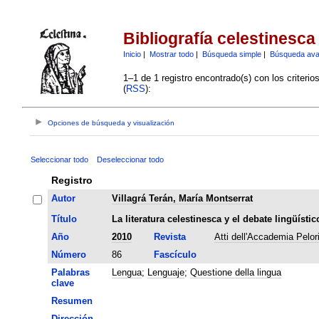
Bibliografía celestinesca
Inicio
|
Mostrar todo
|
Búsqueda simple
|
Búsqueda av
1–1 de 1 registro encontrado(s) con los criteri
(
RSS
):
Opciones de búsqueda y visualización
Seleccionar todo
Deseleccionar todo
Registro
Autor
Villagrá Terán, María Montserrat
Título
La literatura celestinesca y el debate lingüísti
Año
2010
Revista
Atti dell'Accademia Pelori
Número
86
Fascículo
Palabras
Lengua
;
Lenguaje
;
Questione della lingua
clave
Resumen
Dirección