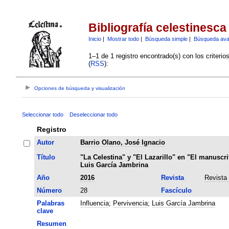
Bibliografía celestinesca
Inicio
|
Mostrar todo
|
Búsqueda simple
|
Búsqueda av
1–1 de 1 registro encontrado(s) con los criteri
(
RSS
):
Opciones de búsqueda y visualización
Seleccionar todo
Deseleccionar todo
Registro
Autor
Barrio Olano, José Ignacio
Título
"La Celestina" y "El Lazarillo" en "El manuscri
Luis García Jambrina
Año
2016
Revista
Revista
Número
28
Fascículo
Palabras
Influencia
;
Pervivencia
;
Luis García Jambrina
clave
Resumen