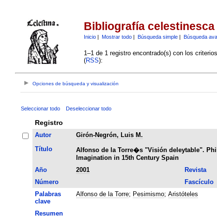
Bibliografía celestinesca
Inicio
|
Mostrar todo
|
Búsqueda simple
|
Búsqueda av
1–1 de 1 registro encontrado(s) con los criteri
(
RSS
):
Opciones de búsqueda y visualización
Seleccionar todo
Deseleccionar todo
Registro
Autor
Girón-Negrón, Luis M.
Título
Alfonso de la Torre�s "Visión deleytable". Ph
Imagination in 15th Century Spain
Año
2001
Revista
Número
Fascículo
Palabras
Alfonso de la Torre
;
Pesimismo
;
Aristóteles
clave
Resumen