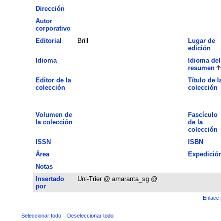
Dirección
Autor
corporativo
Editorial
Brill
Lugar de
edición
Idioma
Idioma del
resumen
Editor de la
Título de l
colección
colección
Volumen de
Fascículo
la colección
de la
colección
ISSN
ISBN
Área
Expedició
Notas
Insertado
Uni-Trier @ amaranta_sg @
por
Enlace 
Seleccionar todo
Deseleccionar todo