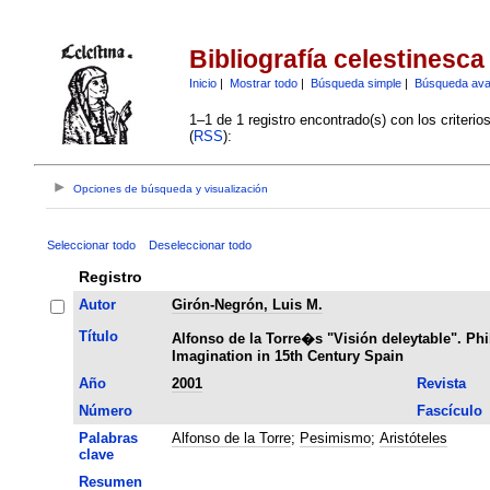
Bibliografía celestinesca
Inicio
|
Mostrar todo
|
Búsqueda simple
|
Búsqueda av
1–1 de 1 registro encontrado(s) con los criteri
(
RSS
):
Opciones de búsqueda y visualización
Seleccionar todo
Deseleccionar todo
Registro
Autor
Girón-Negrón, Luis M.
Título
Alfonso de la Torre�s "Visión deleytable". Ph
Imagination in 15th Century Spain
Año
2001
Revista
Número
Fascículo
Palabras
Alfonso de la Torre
;
Pesimismo
;
Aristóteles
clave
Resumen