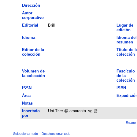
Dirección
Autor
corporativo
Editorial
Brill
Lugar de
edición
Idioma
Idioma del
resumen
Editor de la
Título de l
colección
colección
Volumen de
Fascículo
la colección
de la
colección
ISSN
ISBN
Área
Expedició
Notas
Insertado
Uni-Trier @ amaranta_sg @
por
Enlace 
Seleccionar todo
Deseleccionar todo