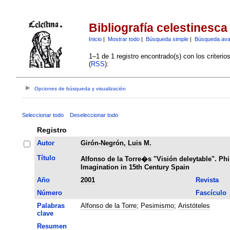
Bibliografía celestinesca
Inicio
|
Mostrar todo
|
Búsqueda simple
|
Búsqueda av
1–1 de 1 registro encontrado(s) con los criteri
(
RSS
):
Opciones de búsqueda y visualización
Seleccionar todo
Deseleccionar todo
Registro
Autor
Girón-Negrón, Luis M.
Título
Alfonso de la Torre�s "Visión deleytable". Ph
Imagination in 15th Century Spain
Año
2001
Revista
Número
Fascículo
Palabras
Alfonso de la Torre
;
Pesimismo
;
Aristóteles
clave
Resumen