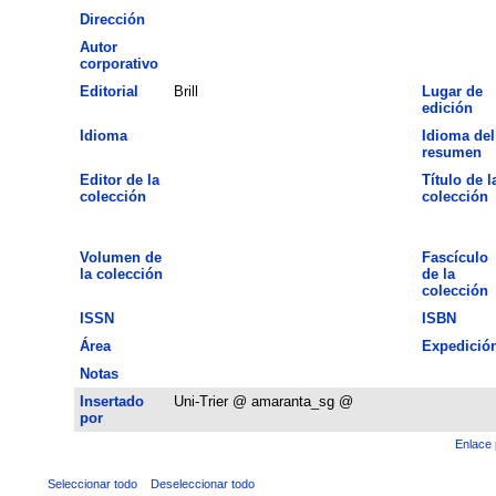
Dirección
Autor
corporativo
Editorial
Brill
Lugar de
edición
Idioma
Idioma del
resumen
Editor de la
Título de l
colección
colección
Volumen de
Fascículo
la colección
de la
colección
ISSN
ISBN
Área
Expedició
Notas
Insertado
Uni-Trier @ amaranta_sg @
por
Enlace 
Seleccionar todo
Deseleccionar todo