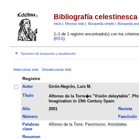
Bibliografía celestinesca
Inicio
|
Mostrar todo
|
Búsqueda simple
|
Búsqueda av
1–1 de 1 registro encontrado(s) con los criteri
(
RSS
):
Opciones de búsqueda y visualización
Seleccionar todo
Deseleccionar todo
Registro
Autor
Girón-Negrón, Luis M.
Título
Alfonso de la Torre�s "Visión deleytable". Ph
Imagination in 15th Century Spain
Año
2001
Revista
Número
Fascículo
Palabras
Alfonso de la Torre
;
Pesimismo
;
Aristóteles
clave
Resumen