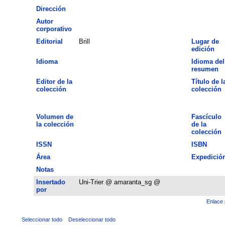
Dirección
Autor
corporativo
Editorial
Brill
Lugar de
edición
Idioma
Idioma del
resumen
Editor de la
Título de l
colección
colección
Volumen de
Fascículo
la colección
de la
colección
ISSN
ISBN
Área
Expedició
Notas
Insertado
Uni-Trier @ amaranta_sg @
por
Enlace 
Seleccionar todo
Deseleccionar todo