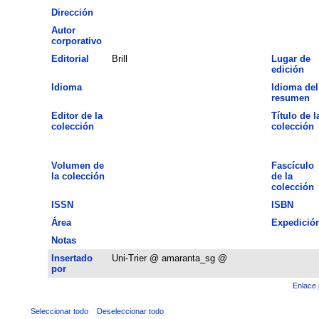
Dirección
Autor
corporativo
Editorial
Brill
Lugar de
edición
Idioma
Idioma del
resumen
Editor de la
Título de l
colección
colección
Volumen de
Fascículo
la colección
de la
colección
ISSN
ISBN
Área
Expedició
Notas
Insertado
Uni-Trier @ amaranta_sg @
por
Enlace 
Seleccionar todo
Deseleccionar todo