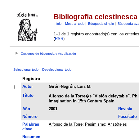
Bibliografía celestinesca
Inicio
|
Mostrar todo
|
Búsqueda simple
|
Búsqueda av
1–1 de 1 registro encontrado(s) con los criteri
(
RSS
):
Opciones de búsqueda y visualización
Seleccionar todo
Deseleccionar todo
Registro
Autor
Girón-Negrón, Luis M.
Título
Alfonso de la Torre�s "Visión deleytable". Ph
Imagination in 15th Century Spain
Año
2001
Revista
Número
Fascículo
Palabras
Alfonso de la Torre
;
Pesimismo
;
Aristóteles
clave
Resumen