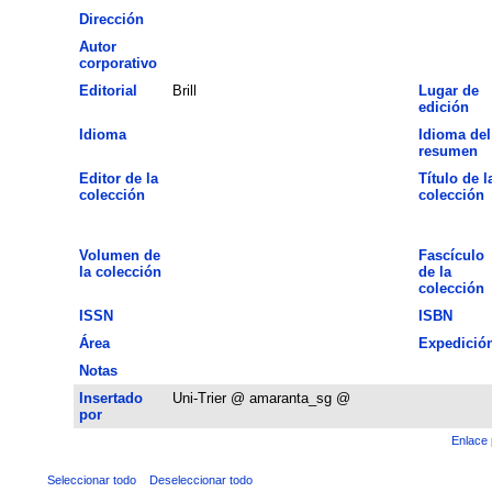
Dirección
Autor
corporativo
Editorial
Brill
Lugar de
edición
Idioma
Idioma del
resumen
Editor de la
Título de l
colección
colección
Volumen de
Fascículo
la colección
de la
colección
ISSN
ISBN
Área
Expedició
Notas
Insertado
Uni-Trier @ amaranta_sg @
por
Enlace 
Seleccionar todo
Deseleccionar todo