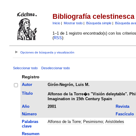
Bibliografía celestinesca
Inicio
|
Mostrar todo
|
Búsqueda simple
|
Búsqueda av
1–1 de 1 registro encontrado(s) con los criteri
(
RSS
):
Opciones de búsqueda y visualización
Seleccionar todo
Deseleccionar todo
Registro
Autor
Girón-Negrón, Luis M.
Título
Alfonso de la Torre�s "Visión deleytable". Ph
Imagination in 15th Century Spain
Año
2001
Revista
Número
Fascículo
Palabras
Alfonso de la Torre
;
Pesimismo
;
Aristóteles
clave
Resumen