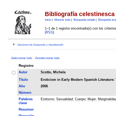
Bibliografía celestinesca
Inicio
|
Mostrar todo
|
Búsqueda simple
|
Búsqueda av
1–1 de 1 registro encontrado(s) con los criteri
(
RSS
):
Opciones de búsqueda y visualización
Seleccionar todo
Deseleccionar todo
Registro
Autor
Scotto, Michela
Título
Eroticism in Early Modern Spanish Literature: 
Año
2006
Número
Palabras
Erotismo
;
Sexualidad
;
Cuerpo
;
Mujer
;
Marginalida
clave
Resumen
Dirección