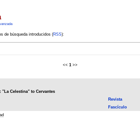
a
vanzada
ios de búsqueda introducidos (
RSS
):
<<
1
>>
 "La Celestina" to Cervantes
Revista
Fascículo
ad