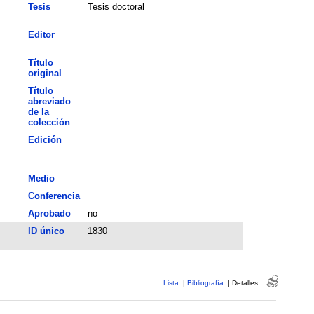
Tesis
Tesis doctoral
Editor
Título
original
Título
abreviado
de la
colección
Edición
Medio
Conferencia
Aprobado
no
ID único
1830
Lista
|
Bibliografía
|
Detalles