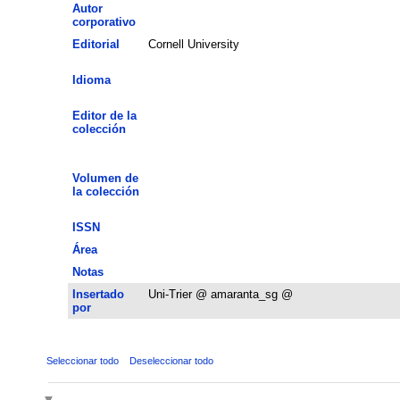
Autor
corporativo
Editorial
Cornell University
Idioma
Editor de la
colección
Volumen de
la colección
ISSN
Área
Notas
Insertado
Uni-Trier @ amaranta_sg @
por
Seleccionar todo
Deseleccionar todo