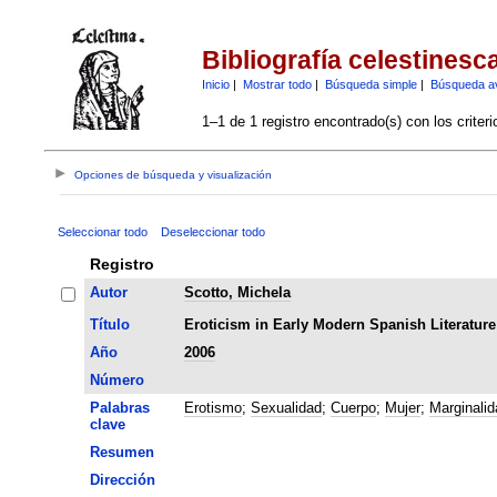
Bibliografía celestinesc
Inicio
|
Mostrar todo
|
Búsqueda simple
|
Búsqueda a
1–1 de 1 registro encontrado(s) con los criter
Opciones de búsqueda y visualización
Seleccionar todo
Deseleccionar todo
Registro
Autor
Scotto, Michela
Título
Eroticism in Early Modern Spanish Literature:
Año
2006
Número
Palabras
Erotismo
;
Sexualidad
;
Cuerpo
;
Mujer
;
Marginalid
clave
Resumen
Dirección