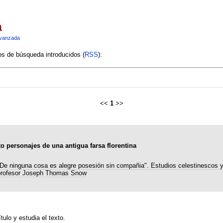
a
vanzada
ios de búsqueda introducidos (
RSS
):
<<
1
>>
o personajes de una antigua farsa florentina
De ninguna cosa es alegre posesión sin compañia". Estudios celestinescos 
profesor Joseph Thomas Snow
tulo y estudia el texto.