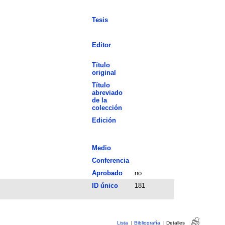
Tesis
Editor
Título
original
Título
abreviado
de la
colección
Edición
Medio
Conferencia
Aprobado
no
ID único
181
Lista
|
Bibliografía
|
Detalles