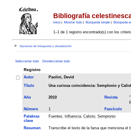
Bibliografía celestinesc
Inicio
|
Mostrar todo
|
Búsqueda simple
|
Búsqueda a
1–1 de 1 registro encontrado(s) con los criter
Opciones de búsqueda y visualización
Seleccionar todo
Deseleccionar todo
Registro
Autor
Paolini, Devid
Título
Una curiosa coincidencia: Semplonio y Calist
Año
2010
Revista
"
Número
1
Fascículo
Palabras
Fuentes
;
Influencia
;
Calisto
;
Sempronio
clave
Resumen
Transcribe el texto de la farsa que menciona el tí