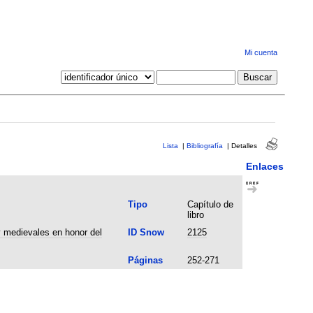
Mi cuenta
Lista
|
Bibliografía
|
Detalles
Enlaces
Tipo
Capítulo de
libro
y medievales en honor del
ID Snow
2125
Páginas
252-271