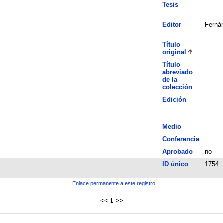
Tesis
Editor
Fernán
Título
original
Título
abreviado
de la
colección
Edición
Medio
Conferencia
Aprobado
no
ID único
1754
Enlace permanente a este registro
<<
1
>>