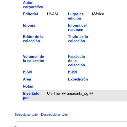
Autor
corporativo
Editorial
UNAM
Lugar de
México
edición
Idioma
Idioma del
resumen
Editor de la
Título de la
colección
colección
Volumen de
Fascículo
la colección
de la
colección
ISSN
ISBN
Área
Expedición
Notas
Insertado
Uni-Trier @ amaranta_sg @
por
Seleccionar todo
Deseleccionar todo