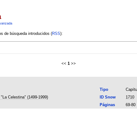
a
vanzada
ios de búsqueda introducidos (
RSS
):
<<
1
>>
Tipo
Capítu
 "La Celestina" (1499-1999)
ID Snow
1710
Páginas
69-80