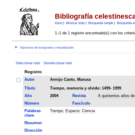
Bibliografía celestinesc
Inicio
|
Mostrar todo
|
Búsqueda simple
|
Búsqueda a
1–1 de 1 registro encontrado(s) con los criter
Opciones de búsqueda y visualización
Seleccionar todo
Deseleccionar todo
Registro
Autor
Armijo Canto, Maruxa
Título
Tiempo, memoria y olvido: 1499- 1999
Año
2004
Revista
A quinientos años de
Número
Fascículo
Palabras
Tiempo
;
Espacio
;
Ciencia
clave
Resumen
Dirección