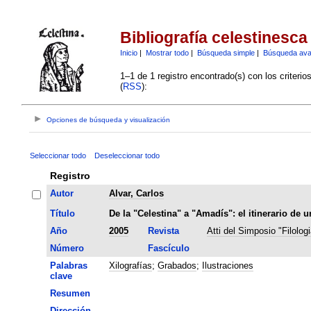
Bibliografía celestinesca
Inicio
|
Mostrar todo
|
Búsqueda simple
|
Búsqueda av
1–1 de 1 registro encontrado(s) con los criteri
(
RSS
):
Opciones de búsqueda y visualización
Seleccionar todo
Deseleccionar todo
Registro
Autor
Alvar, Carlos
Título
De la "Celestina" a "Amadís": el itinerario de 
Año
2005
Revista
Atti del Simposio "Filolog
Número
Fascículo
Palabras
Xilografías
;
Grabados
;
Ilustraciones
clave
Resumen
Dirección