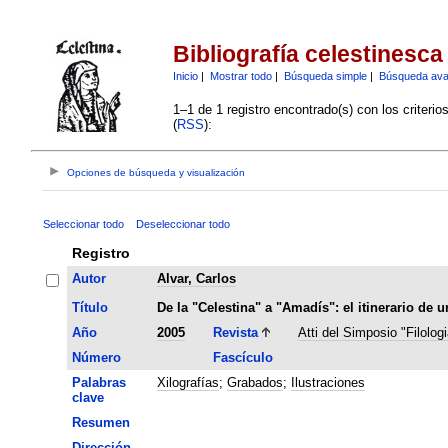
Bibliografía celestinesca
Inicio
|
Mostrar todo
|
Búsqueda simple
|
Búsqueda av
1–1 de 1 registro encontrado(s) con los criteri
(
RSS
):
Opciones de búsqueda y visualización
Seleccionar todo
Deseleccionar todo
Registro
Autor
Alvar, Carlos
Título
De la "Celestina" a "Amadís": el itinerario de 
Año
2005
Revista
Atti del Simposio "Filolog
Número
Fascículo
Palabras
Xilografías
;
Grabados
;
Ilustraciones
clave
Resumen
Dirección