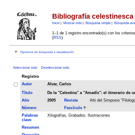
Bibliografía celestinesca
Inicio
|
Mostrar todo
|
Búsqueda simple
|
Búsqueda av
1–1 de 1 registro encontrado(s) con los criteri
(
RSS
):
Opciones de búsqueda y visualización
Seleccionar todo
Deseleccionar todo
Registro
Autor
Alvar, Carlos
Título
De la "Celestina" a "Amadís": el itinerario de 
Año
2005
Revista
Atti del Simposio "Filolog
Número
Fascículo
Palabras
Xilografías
;
Grabados
;
Ilustraciones
clave
Resumen
Dirección