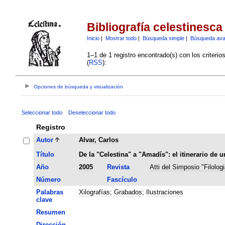
Bibliografía celestinesca
Inicio
|
Mostrar todo
|
Búsqueda simple
|
Búsqueda av
1–1 de 1 registro encontrado(s) con los criteri
(
RSS
):
Opciones de búsqueda y visualización
Seleccionar todo
Deseleccionar todo
Registro
Autor
Alvar, Carlos
Título
De la "Celestina" a "Amadís": el itinerario de 
Año
2005
Revista
Atti del Simposio "Filolog
Número
Fascículo
Palabras
Xilografías
;
Grabados
;
Ilustraciones
clave
Resumen
Dirección