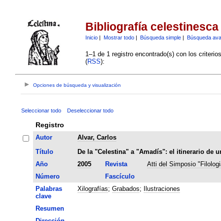
Bibliografía celestinesca
Inicio
|
Mostrar todo
|
Búsqueda simple
|
Búsqueda av
1–1 de 1 registro encontrado(s) con los criteri
(
RSS
):
Opciones de búsqueda y visualización
Seleccionar todo
Deseleccionar todo
Registro
Autor
Alvar, Carlos
Título
De la "Celestina" a "Amadís": el itinerario de 
Año
2005
Revista
Atti del Simposio "Filolog
Número
Fascículo
Palabras
Xilografías
;
Grabados
;
Ilustraciones
clave
Resumen
Dirección