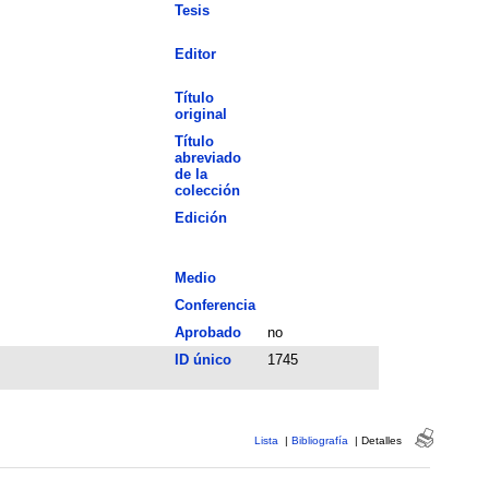
Tesis
Editor
Título
original
Título
abreviado
de la
colección
Edición
Medio
Conferencia
Aprobado
no
ID único
1745
Lista
|
Bibliografía
|
Detalles