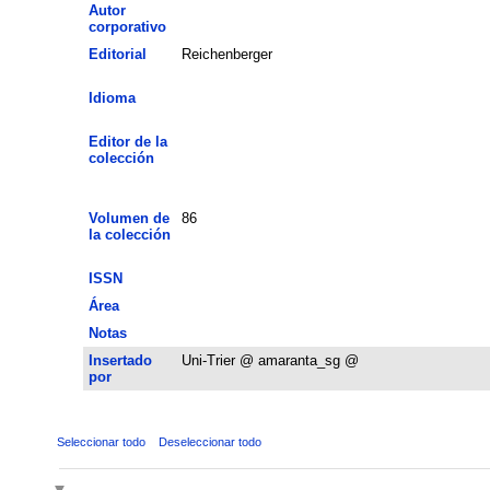
Autor
corporativo
Editorial
Reichenberger
Idioma
Editor de la
colección
Volumen de
86
la colección
ISSN
Área
Notas
Insertado
Uni-Trier @ amaranta_sg @
por
Seleccionar todo
Deseleccionar todo