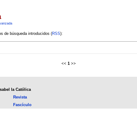
a
vanzada
ios de búsqueda introducidos (
RSS
):
<<
1
>>
sabel la Católica
Revista
Fascículo