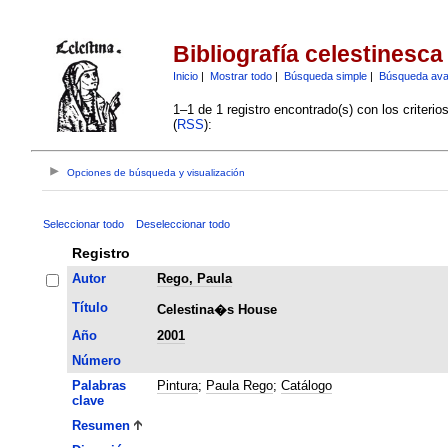
Bibliografía celestinesca
Inicio
|
Mostrar todo
|
Búsqueda simple
|
Búsqueda av
1–1 de 1 registro encontrado(s) con los criteri
(
RSS
):
Opciones de búsqueda y visualización
Seleccionar todo
Deseleccionar todo
Registro
Autor
Rego, Paula
Título
Celestina�s House
Año
2001
Número
Palabras
Pintura
;
Paula Rego
;
Catálogo
clave
Resumen