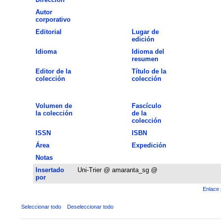
Autor
corporativo
Editorial
Lugar de
edición
Idioma
Idioma del
resumen
Editor de la
Título de la
colección
colección
Volumen de
Fascículo
la colección
de la
colección
ISSN
ISBN
Área
Expedición
Notas
Insertado
Uni-Trier @ amaranta_sg @
por
Enlace 
Seleccionar todo
Deseleccionar todo