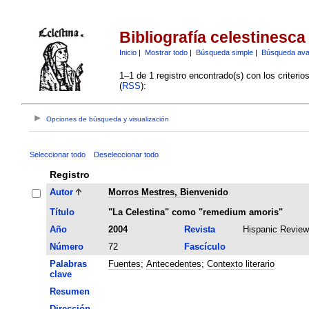
Bibliografía celestinesca
Inicio
|
Mostrar todo
|
Búsqueda simple
|
Búsqueda av
1–1 de 1 registro encontrado(s) con los criteri
(
RSS
):
Opciones de búsqueda y visualización
Seleccionar todo
Deseleccionar todo
Registro
Autor
Morros Mestres, Bienvenido
Título
"La Celestina" como "remedium amoris"
Año
2004
Revista
Hispanic Review
Número
72
Fascículo
Palabras
Fuentes
;
Antecedentes
;
Contexto literario
clave
Resumen
Dirección