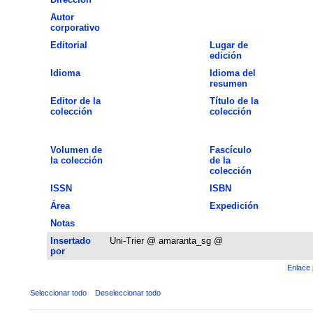
Autor
corporativo
Editorial
Lugar de
edición
Idioma
Idioma del
resumen
Editor de la
Título de la
colección
colección
Volumen de
Fascículo
la colección
de la
colección
ISSN
ISBN
Área
Expedición
Notas
Insertado
Uni-Trier @ amaranta_sg @
por
Enlace 
Seleccionar todo
Deseleccionar todo