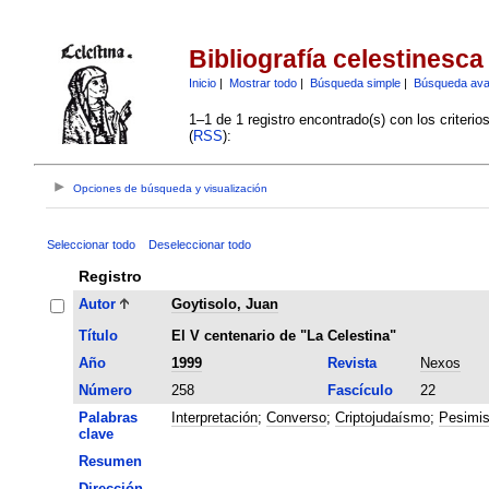
Bibliografía celestinesca
Inicio
|
Mostrar todo
|
Búsqueda simple
|
Búsqueda av
1–1 de 1 registro encontrado(s) con los criteri
(
RSS
):
Opciones de búsqueda y visualización
Seleccionar todo
Deseleccionar todo
Registro
Autor
Goytisolo, Juan
Título
El V centenario de "La Celestina"
Año
1999
Revista
Nexos
Número
258
Fascículo
22
Palabras
Interpretación
;
Converso
;
Criptojudaísmo
;
Pesimi
clave
Resumen
Dirección