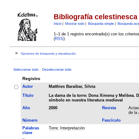
Bibliografía celestinesca
Inicio
|
Mostrar todo
|
Búsqueda simple
|
Búsqueda av
1–1 de 1 registro encontrado(s) con los criteri
(
RSS
):
Opciones de búsqueda y visualización
Seleccionar todo
Deseleccionar todo
Registro
Autor
Matthies Baraibar, Silvia
Título
La dama de la torre: Dona Ximena y Melibea. 
símbolo en nuestra literatura medieval
Año
2000
Revista
Actas
de la
Número
Fascículo
Palabras
Torre
;
Interpretación
clave