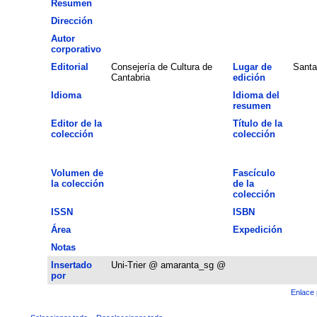
Resumen
Dirección
Autor
corporativo
Editorial
Consejería de Cultura de
Lugar de
Santa
Cantabria
edición
Idioma
Idioma del
resumen
Editor de la
Título de la
colección
colección
Volumen de
Fascículo
la colección
de la
colección
ISSN
ISBN
Área
Expedición
Notas
Insertado
Uni-Trier @ amaranta_sg @
por
Enlace 