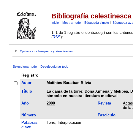
Bibliografía celestinesca
Inicio
|
Mostrar todo
|
Búsqueda simple
|
Búsqueda av
1–1 de 1 registro encontrado(s) con los criteri
(
RSS
):
Opciones de búsqueda y visualización
Seleccionar todo
Deseleccionar todo
Registro
Autor
Matthies Baraibar, Silvia
Título
La dama de la torre: Dona Ximena y Melibea. 
símbolo en nuestra literatura medieval
Año
2000
Revista
Actas
de la
Número
Fascículo
Palabras
Torre
;
Interpretación
clave