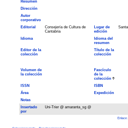
Resumen
Dirección
Autor
corporativo
Editorial
Consejería de Cultura de
Lugar de
Santa
Cantabria
edición
Idioma
Idioma del
resumen
Editor de la
Título de la
colección
colección
Volumen de
Fascículo
la colección
de la
colección
ISSN
ISBN
Área
Expedición
Notas
Insertado
Uni-Trier @ amaranta_sg @
por
Enlace 