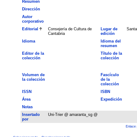
Resumen
Dirección
Autor
corporativo
Editorial
Consejería de Cultura de
Lugar de
Santa
Cantabria
edición
Idioma
Idioma del
resumen
Editor de la
Título de la
colección
colección
Volumen de
Fascículo
la colección
de la
colección
ISSN
ISBN
Área
Expedición
Notas
Insertado
Uni-Trier @ amaranta_sg @
por
Enlace 