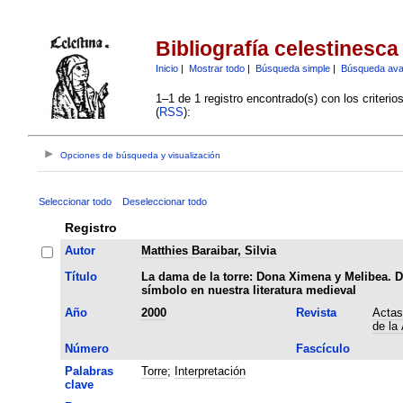
Bibliografía celestinesca
Inicio
|
Mostrar todo
|
Búsqueda simple
|
Búsqueda av
1–1 de 1 registro encontrado(s) con los criteri
(
RSS
):
Opciones de búsqueda y visualización
Seleccionar todo
Deseleccionar todo
Registro
Autor
Matthies Baraibar, Silvia
Título
La dama de la torre: Dona Ximena y Melibea. 
símbolo en nuestra literatura medieval
Año
2000
Revista
Actas
de la
Número
Fascículo
Palabras
Torre
;
Interpretación
clave