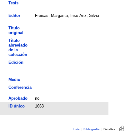
Tesis
Editor
Freixas, Margarita; Iriso Ariz, Silvia
Título
original
Título
abreviado
de la
colección
Edición
Medio
Conferencia
Aprobado
no
ID único
1663
Lista
|
Bibliografía
|
Detalles