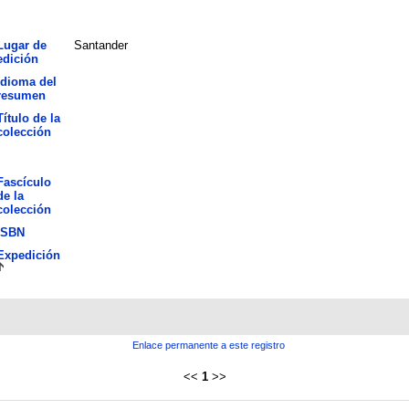
Lugar de
Santander
edición
Idioma del
resumen
Título de la
colección
Fascículo
de la
colección
ISBN
Expedición
Enlace permanente a este registro
<<
1
>>