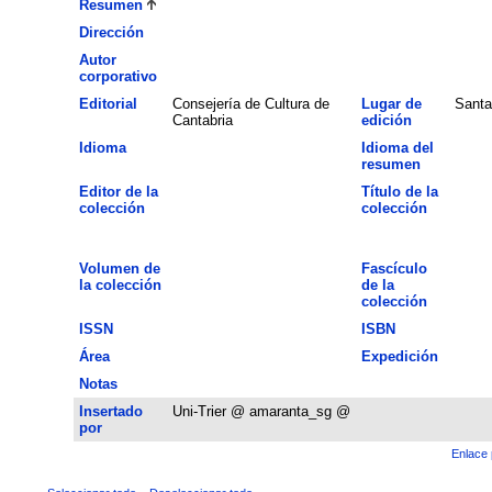
Resumen
Dirección
Autor
corporativo
Editorial
Consejería de Cultura de
Lugar de
Santa
Cantabria
edición
Idioma
Idioma del
resumen
Editor de la
Título de la
colección
colección
Volumen de
Fascículo
la colección
de la
colección
ISSN
ISBN
Área
Expedición
Notas
Insertado
Uni-Trier @ amaranta_sg @
por
Enlace 