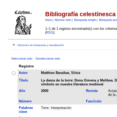
Bibliografía celestinesca
Inicio
|
Mostrar todo
|
Búsqueda simple
|
Búsqueda av
1–1 de 1 registro encontrado(s) con los criteri
(
RSS
):
Opciones de búsqueda y visualización
Seleccionar todo
Deseleccionar todo
Registro
Autor
Matthies Baraibar, Silvia
Título
La dama de la torre: Dona Ximena y Melibea. 
símbolo en nuestra literatura medieval
Año
2000
Revista
Actas
de la
Número
Fascículo
Palabras
Torre
;
Interpretación
clave