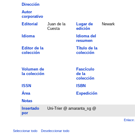
Dirección
Autor
corporativo
Editorial
Juan de la
Lugar de
Newark
Cuesta
edición
Idioma
Idioma del
resumen
Editor de la
Título de la
colección
colección
Volumen de
Fascículo
la colección
de la
colección
ISSN
ISBN
Área
Expedición
Notas
Insertado
Uni-Trier @ amaranta_sg @
por
Enlace 
Seleccionar todo
Deseleccionar todo