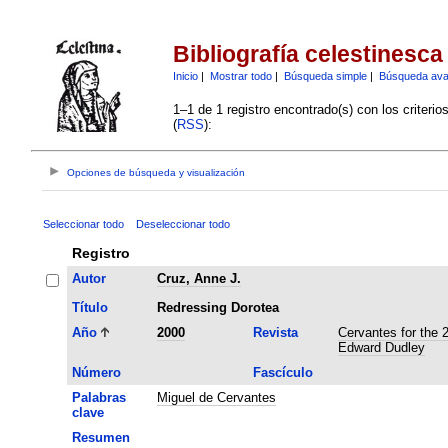
Bibliografía celestinesca
Inicio
|
Mostrar todo
|
Búsqueda simple
|
Búsqueda av
1–1 de 1 registro encontrado(s) con los criteri
(
RSS
):
Opciones de búsqueda y visualización
Seleccionar todo
Deseleccionar todo
Registro
Autor
Cruz, Anne J.
Título
Redressing Dorotea
Año
2000
Revista
Cervantes for the 
Edward Dudley
Número
Fascículo
Palabras
Miguel de Cervantes
clave
Resumen