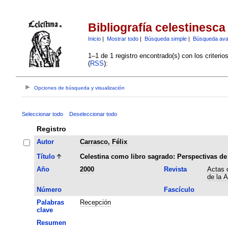
Bibliografía celestinesca
Inicio
|
Mostrar todo
|
Búsqueda simple
|
Búsqueda av
1–1 de 1 registro encontrado(s) con los criteri
(
RSS
):
Opciones de búsqueda y visualización
Seleccionar todo
Deseleccionar todo
Registro
Autor
Carrasco, Félix
Título
Celestina como libro sagrado: Perspectivas de 
Año
2000
Revista
Actas d
de la 
Número
Fascículo
Palabras
Recepción
clave
Resumen