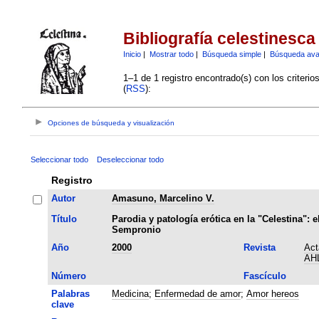
Bibliografía celestinesca
Inicio
|
Mostrar todo
|
Búsqueda simple
|
Búsqueda av
1–1 de 1 registro encontrado(s) con los criteri
(
RSS
):
Opciones de búsqueda y visualización
Seleccionar todo
Deseleccionar todo
Registro
Autor
Amasuno, Marcelino V.
Título
Parodia y patología erótica en la "Celestina": e
Sempronio
Año
2000
Revista
Act
AH
Número
Fascículo
Palabras
Medicina
;
Enfermedad de amor
;
Amor hereos
clave