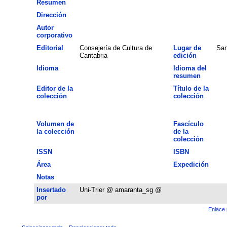
Resumen
Dirección
Autor
corporativo
Editorial
Consejería de Cultura de
Lugar de
San
Cantabria
edición
Idioma
Idioma del
resumen
Editor de la
Título de la
colección
colección
Volumen de
Fascículo
la colección
de la
colección
ISSN
ISBN
Área
Expedición
Notas
Insertado
Uni-Trier @ amaranta_sg @
por
Enlace 