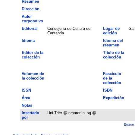
Resumen
Dirección
Autor
corporativo
Editorial
Consejería de Cultura de
Lugar de
San
Cantabria
edición
Idioma
Idioma del
resumen
Editor de la
Título de la
colección
colección
Volumen de
Fascículo
la colección
de la
colección
ISSN
ISBN
Área
Expedición
Notas
Insertado
Uni-Trier @ amaranta_sg @
por
Enlace 