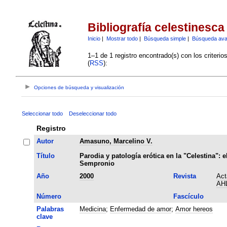
Bibliografía celestinesca
Inicio
|
Mostrar todo
|
Búsqueda simple
|
Búsqueda av
1–1 de 1 registro encontrado(s) con los criteri
(
RSS
):
Opciones de búsqueda y visualización
Seleccionar todo
Deseleccionar todo
Registro
Autor
Amasuno, Marcelino V.
Título
Parodia y patología erótica en la "Celestina": e
Sempronio
Año
2000
Revista
Act
AH
Número
Fascículo
Palabras
Medicina
;
Enfermedad de amor
;
Amor hereos
clave