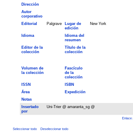
Dirección
Autor
corporativo
Editorial
Palgrave
Lugar de
New York
edición
Idioma
Idioma del
resumen
Editor de la
Título de la
colección
colección
Volumen de
Fascículo
la colección
de la
colección
ISSN
ISBN
Área
Expedición
Notas
Insertado
Uni-Trier @ amaranta_sg @
por
Enlace 
Seleccionar todo
Deseleccionar todo