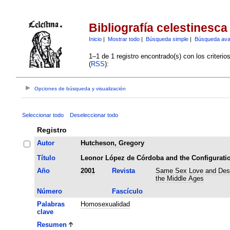
Bibliografía celestinesca
Inicio
|
Mostrar todo
|
Búsqueda simple
|
Búsqueda av
1–1 de 1 registro encontrado(s) con los criteri
(
RSS
):
Opciones de búsqueda y visualización
Seleccionar todo
Deseleccionar todo
Registro
Autor
Hutcheson, Gregory
Título
Leonor López de Córdoba and the Configuratio
Año
2001
Revista
Same Sex Love and Des
the Middle Ages
Número
Fascículo
Palabras
Homosexualidad
clave
Resumen