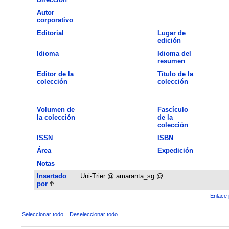
Autor
corporativo
Editorial
Lugar de
edición
Idioma
Idioma del
resumen
Editor de la
Título de la
colección
colección
Volumen de
Fascículo
la colección
de la
colección
ISSN
ISBN
Área
Expedición
Notas
Insertado
Uni-Trier @ amaranta_sg @
por
Enlace 
Seleccionar todo
Deseleccionar todo