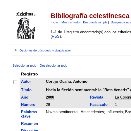
Bibliografía celestinesca
Inicio
|
Mostrar todo
|
Búsqueda simple
|
Búsqueda av
1–1 de 1 registro encontrado(s) con los criteri
(
RSS
):
Opciones de búsqueda y visualización
Seleccionar todo
Deseleccionar todo
Registro
Autor
Cortijo Ocaña, Antonio
Título
Hacia la ficción sentimental: la "Rota Veneri
Año
2000
Revista
La Corón
Número
29
Fascículo
1
Palabras
Novela sentimental
;
Antecedentes
;
Influencia
;
Bon
clave
Resumen
Dirección