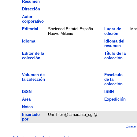
Resumen
Dirección
Autor
corporativo
Editorial
Sociedad Estatal España
Lugar de
Mad
Nuevo Milenio
edición
Idioma
Idioma del
resumen
Editor de la
Título de la
colección
colección
Volumen de
Fascículo
la colección
de la
colección
ISSN
ISBN
Área
Expedición
Notas
Insertado
Uni-Trier @ amaranta_sg @
por
Enlace 