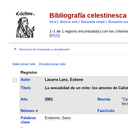
Bibliografía celestinesca
Inicio
|
Mostrar todo
|
Búsqueda simple
|
Búsqueda av
1–1 de 1 registro encontrado(s) con los criteri
(
RSS
):
Opciones de búsqueda y visualización
Seleccionar todo
Deseleccionar todo
Registro
Autor
Lacarra Lanz, Eukene
Título
La sexualidad de un mito: los amores de Calis
Año
2001
Revista
"Ce
loc
Número
Fascículo
Palabras
Erotismo
;
Sexo
clave