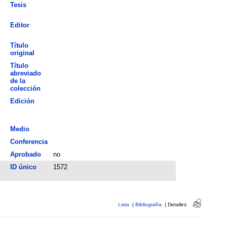
Tesis
Editor
Título
original
Título
abreviado
de la
colección
Edición
Medio
Conferencia
Aprobado
no
ID único
1572
Lista
|
Bibliografía
|
Detalles