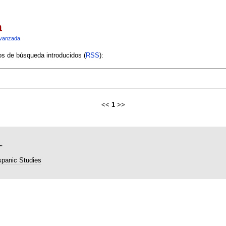
a
vanzada
ios de búsqueda introducidos (
RSS
):
<<
1
>>
"
ispanic Studies