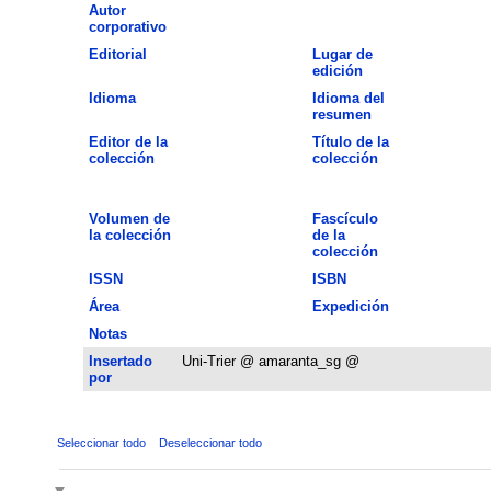
Autor
corporativo
Editorial
Lugar de
edición
Idioma
Idioma del
resumen
Editor de la
Título de la
colección
colección
Volumen de
Fascículo
la colección
de la
colección
ISSN
ISBN
Área
Expedición
Notas
Insertado
Uni-Trier @ amaranta_sg @
por
Seleccionar todo
Deseleccionar todo