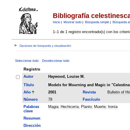
Bibliografía celestinesc
Inicio
|
Mostrar todo
|
Búsqueda simple
|
Búsqueda a
1–1 de 1 registro encontrado(s) con los criter
Opciones de búsqueda y visualización
Seleccionar todo
Deseleccionar todo
Registro
Autor
Haywood, Louise M.
Título
Models for Mourning and Magic in "Celestina
Año
2001
Revista
Bulletin of H
Número
78
Fascículo
Palabras
Magia
;
Hechicería
;
Planto
;
Muerte
;
Ironía
clave
Resumen
Dirección