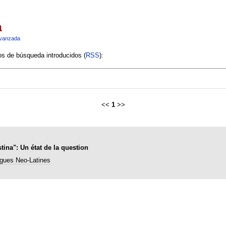
a
vanzada
ios de búsqueda introducidos (
RSS
):
<<
1
>>
ina": Un état de la question
gues Neo-Latines