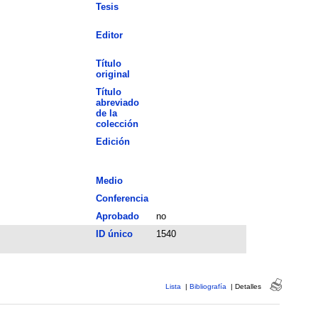
Tesis
Editor
Título
original
Título
abreviado
de la
colección
Edición
Medio
Conferencia
Aprobado
no
ID único
1540
Lista
|
Bibliografía
|
Detalles