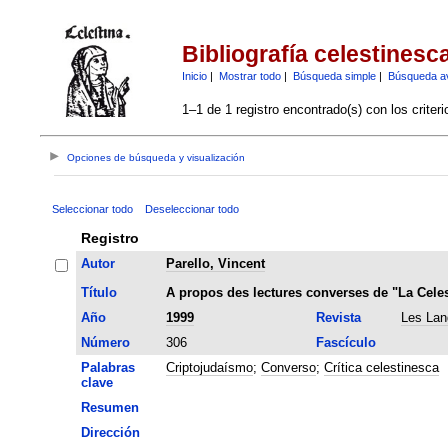
Bibliografía celestinesc
Inicio
|
Mostrar todo
|
Búsqueda simple
|
Búsqueda a
1–1 de 1 registro encontrado(s) con los criter
Opciones de búsqueda y visualización
Seleccionar todo
Deseleccionar todo
Registro
Autor
Parello, Vincent
Título
A propos des lectures converses de "La Celest
Año
1999
Revista
Les Lan
Número
306
Fascículo
Palabras
Criptojudaísmo
;
Converso
;
Crítica celestinesca
clave
Resumen
Dirección