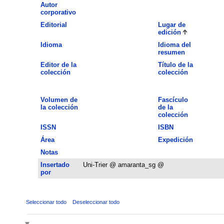
Autor
corporativo
Editorial
Lugar de
edición
Idioma
Idioma del
resumen
Editor de la
Título de la
colección
colección
Volumen de
Fascículo
la colección
de la
colección
ISSN
ISBN
Área
Expedición
Notas
Insertado
Uni-Trier @ amaranta_sg @
por
Seleccionar todo
Deseleccionar todo