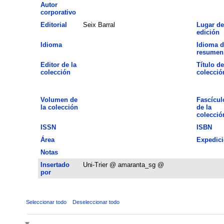
Autor
corporativo
Editorial
Seix Barral
Lugar de
edición
Idioma
Idioma d
resumen
Editor de la
Título de
colección
colecció
Volumen de
Fascícul
la colección
de la
colecció
ISSN
ISBN
Área
Expedic
Notas
Insertado
Uni-Trier @ amaranta_sg @
por
Seleccionar todo
Deseleccionar todo