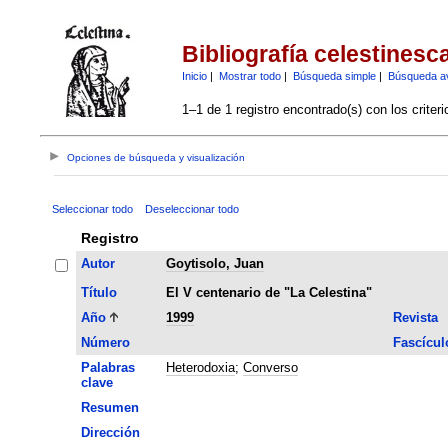
Bibliografía celestinesc
Inicio
|
Mostrar todo
|
Búsqueda simple
|
Búsqueda a
1–1 de 1 registro encontrado(s) con los criter
Opciones de búsqueda y visualización
Seleccionar todo
Deseleccionar todo
Registro
Autor
Goytisolo, Juan
Título
El V centenario de "La Celestina"
Año
1999
Revista
Número
Fascícul
Palabras
Heterodoxia
;
Converso
clave
Resumen
Dirección