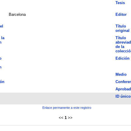
Tesis
Barcelona
Editor
el
Título
original
 la
Título
n
abrevia
de la
colecció
o
Edición
n
Medio
ión
Confere
Aprobad
ID único
Enlace permanente a este registro
<<
1
>>