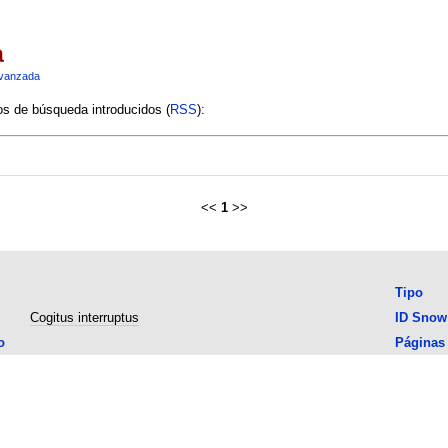
a
vanzada
ios de búsqueda introducidos (
RSS
):
<<
1
>>
Tipo
Cogitus interruptus
ID Snow
o
Páginas