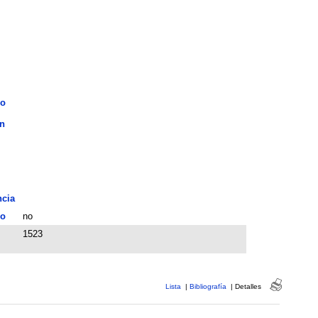
do
n
ncia
o
no
1523
Lista
|
Bibliografía
|
Detalles