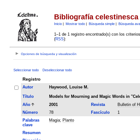
Bibliografía celestinesca
Inicio
|
Mostrar todo
|
Búsqueda simple
|
Búsqueda av
1–1 de 1 registro encontrado(s) con los criteri
(
RSS
):
Opciones de búsqueda y visualización
Seleccionar todo
Deseleccionar todo
Registro
Autor
Haywood, Louise M.
Título
Models for Mourning and Magic Words in "Cele
Año
2001
Revista
Bulletin of 
Número
78
Fascículo
1
Palabras
Magia
;
Planto
clave
Resumen