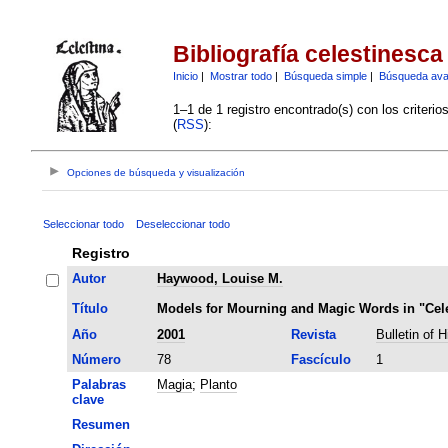
Bibliografía celestinesca
Inicio
|
Mostrar todo
|
Búsqueda simple
|
Búsqueda av
1–1 de 1 registro encontrado(s) con los criteri
(
RSS
):
Opciones de búsqueda y visualización
Seleccionar todo
Deseleccionar todo
Registro
Autor
Haywood, Louise M.
Título
Models for Mourning and Magic Words in "Cele
Año
2001
Revista
Bulletin of 
Número
78
Fascículo
1
Palabras
Magia
;
Planto
clave
Resumen