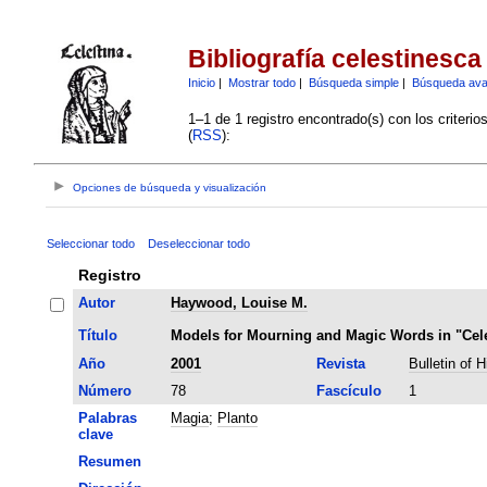
Bibliografía celestinesca
Inicio
|
Mostrar todo
|
Búsqueda simple
|
Búsqueda av
1–1 de 1 registro encontrado(s) con los criteri
(
RSS
):
Opciones de búsqueda y visualización
Seleccionar todo
Deseleccionar todo
Registro
Autor
Haywood, Louise M.
Título
Models for Mourning and Magic Words in "Cele
Año
2001
Revista
Bulletin of 
Número
78
Fascículo
1
Palabras
Magia
;
Planto
clave
Resumen