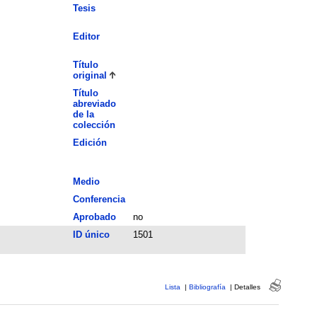
Tesis
Editor
Título
original
Título
abreviado
de la
colección
Edición
Medio
Conferencia
Aprobado
no
ID único
1501
Lista
|
Bibliografía
|
Detalles