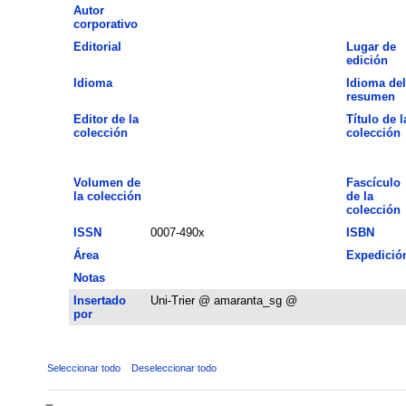
Autor
corporativo
Editorial
Lugar de
edición
Idioma
Idioma del
resumen
Editor de la
Título de l
colección
colección
Volumen de
Fascículo
la colección
de la
colección
ISSN
0007-490x
ISBN
Área
Expedició
Notas
Insertado
Uni-Trier @ amaranta_sg @
por
Seleccionar todo
Deseleccionar todo