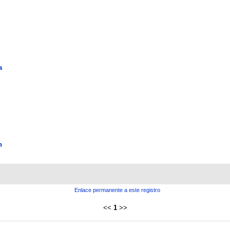
a
n
Enlace permanente a este registro
<<
1
>>