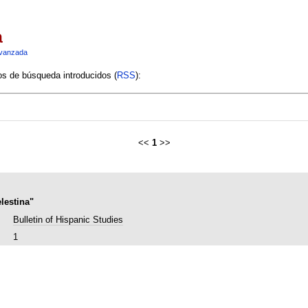
a
vanzada
ios de búsqueda introducidos (
RSS
):
<<
1
>>
lestina"
Bulletin of Hispanic Studies
1