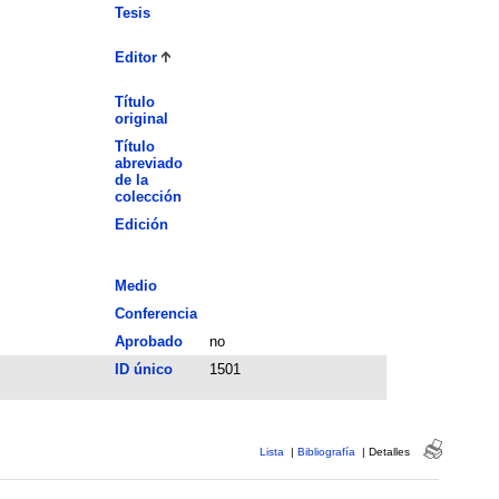
Tesis
Editor
Título
original
Título
abreviado
de la
colección
Edición
Medio
Conferencia
Aprobado
no
ID único
1501
Lista
|
Bibliografía
|
Detalles