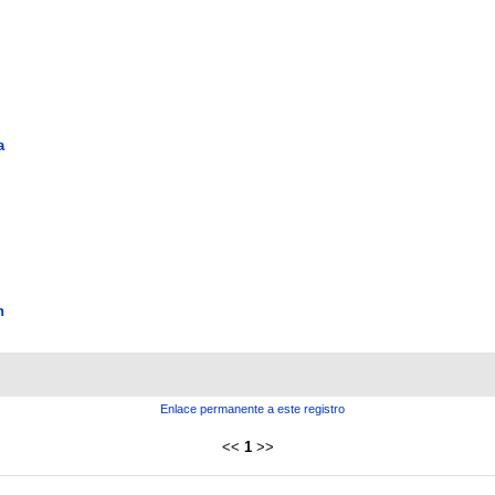
a
n
Enlace permanente a este registro
<<
1
>>