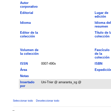
Autor
corporativo
Editorial
Lugar de
edición
Idioma
Idioma del
resumen
Editor de la
Título de l
colección
colección
Volumen de
Fascículo
la colección
de la
colección
ISSN
0007-490x
ISBN
Área
Expedició
Notas
Insertado
Uni-Trier @ amaranta_sg @
por
Seleccionar todo
Deseleccionar todo