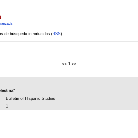
a
vanzada
ios de búsqueda introducidos (
RSS
):
<<
1
>>
lestina"
Bulletin of Hispanic Studies
1