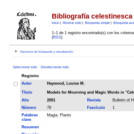
Bibliografía celestinesca
Inicio
|
Mostrar todo
|
Búsqueda simple
|
Búsqueda av
1–1 de 1 registro encontrado(s) con los criteri
(
RSS
):
Opciones de búsqueda y visualización
Seleccionar todo
Deseleccionar todo
Registro
Autor
Haywood, Louise M.
Título
Models for Mourning and Magic Words in "Cele
Año
2001
Revista
Bulletin of 
Número
78
Fascículo
1
Palabras
Magia
;
Planto
clave
Resumen