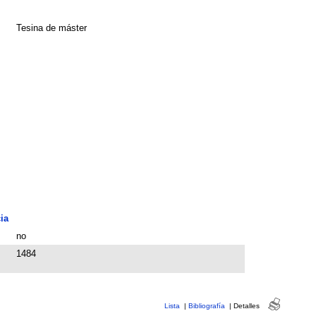
Tesina de máster
ia
no
1484
Lista
|
Bibliografía
|
Detalles