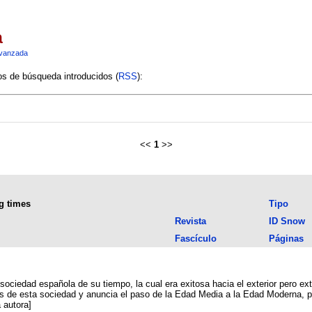
a
vanzada
ios de búsqueda introducidos (
RSS
):
<<
1
>>
g times
Tipo
Revista
ID Snow
Fascículo
Páginas
ciedad española de su tiempo, la cual era exitosa hacia el exterior pero extremadament
ales de esta sociedad y anuncia el paso de la Edad Media a la Edad Moderna, 
resumen de la autora]