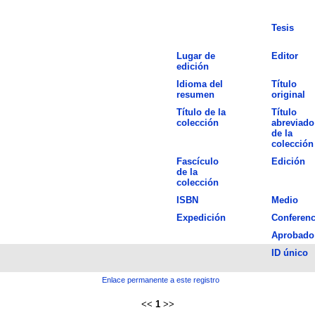
Tesis
Lugar de
Editor
edición
Idioma del
Título
resumen
original
Título de la
Título
colección
abreviado
de la
colección
Fascículo
Edición
de la
colección
ISBN
Medio
Expedición
Conferenc
Aprobado
ID único
Enlace permanente a este registro
<<
1
>>