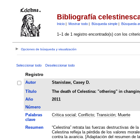
Bibliografía celestinesc
Inicio
|
Mostrar todo
|
Búsqueda simple
|
Búsqueda a
1–1 de 1 registro encontrado(s) con los criter
Opciones de búsqueda y visualización
Seleccionar todo
Deseleccionar todo
Registro
Autor
Stanislaw, Casey D.
Título
The death of Celestina: "othering" in changin
Año
2011
Número
Palabras
Crítica social
;
Conflicto
;
Transición
;
Muerte
clave
Resumen
“Celestina” retrata las fuerzas destructivas de la so
Celestina refleja la pérdida de los valores mor
contra la avaricia. [Adaptación del 