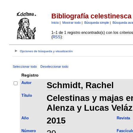
Bibliografía celestinesca
Inicio
|
Mostrar todo
|
Búsqueda simple
|
Búsqueda av
1–1 de 1 registro encontrado(s) con los criteri
(
RSS
):
Opciones de búsqueda y visualización
Seleccionar todo
Deseleccionar todo
Registro
Autor
Schmidt, Rachel
Título
Celestinas y majas e
Alenza y Lucas Velá
Año
2015
Revista
Número
Fascícul