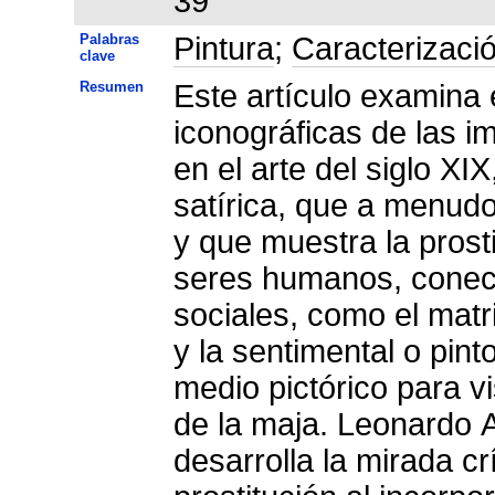
39
Palabras
Pintura
;
Caracterizaci
clave
Resumen
Este artículo examina el de
iconográficas de las i
en el arte del siglo XIX, ambas establecidas por Goya: la
satírica, que a menud
y que muestra la prost
seres humanos, conec
sociales, como el matr
y la sentimental o pin
medio pictórico para v
de la maja. Leonardo 
desarrolla la mirada c