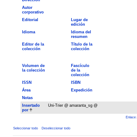
Autor
corporativo
Editorial
Lugar de
edición
Idioma
Idioma del
resumen
Editor de la
Título de la
colección
colección
Volumen de
Fascículo
la colección
de la
colección
ISSN
ISBN
Área
Expedición
Notas
Insertado
Uni-Trier @ amaranta_sg @
por
Enlace 
Seleccionar todo
Deseleccionar todo