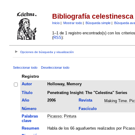
Bibliografía celestinesca
Inicio
|
Mostrar todo
|
Búsqueda simple
|
Búsqueda av
1–1 de 1 registro encontrado(s) con los criteri
(
RSS
):
Opciones de búsqueda y visualización
Seleccionar todo
Deseleccionar todo
Registro
Autor
Holloway, Memory
Título
Penetrating Insight: The "Celestina" Series
Año
2006
Revista
Making Time. Pi
Número
Fascículo
Palabras
Picasso
;
Pintura
clave
Resumen
Habla de los 66 aguafuertes realizados por Picass