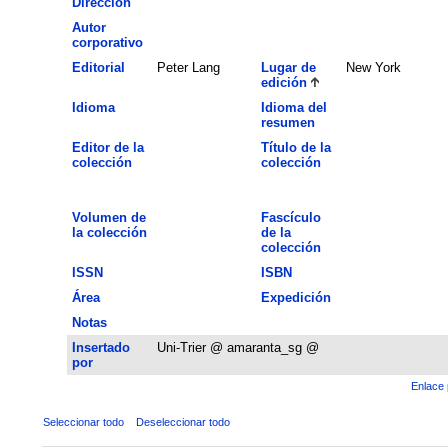
Dirección
Autor
corporativo
Editorial
Peter Lang
Lugar de
New York
edición
Idioma
Idioma del
resumen
Editor de la
Título de la
colección
colección
Volumen de
Fascículo
la colección
de la
colección
ISSN
ISBN
Área
Expedición
Notas
Insertado
Uni-Trier @ amaranta_sg @
por
Enlace 
Seleccionar todo
Deseleccionar todo