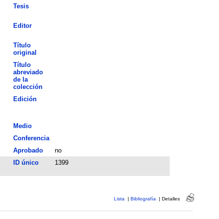
Tesis
Editor
Título
original
Título
abreviado
de la
colección
Edición
Medio
Conferencia
Aprobado
no
ID único
1399
Lista
|
Bibliografía
|
Detalles