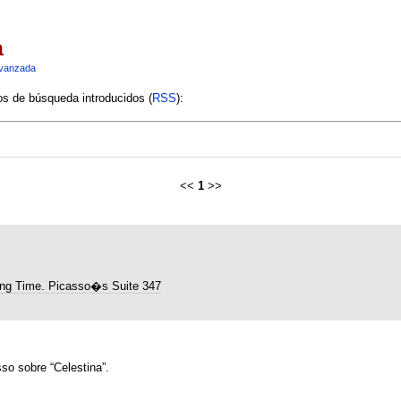
a
vanzada
ios de búsqueda introducidos (
RSS
):
<<
1
>>
ng Time. Picasso�s Suite 347
so sobre “Celestina”.