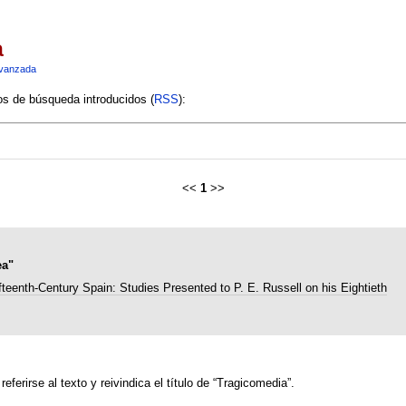
a
vanzada
ios de búsqueda introducidos (
RSS
):
<<
1
>>
ea"
fteenth-Century Spain: Studies Presented to P. E. Russell on his Eightieth
ferirse al texto y reivindica el título de “Tragicomedia”.