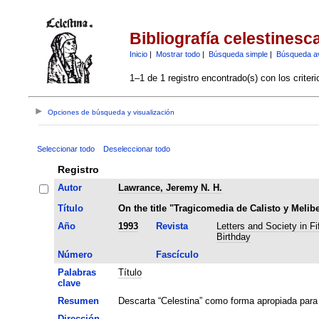
Bibliografía celestinesc
Inicio
|
Mostrar todo
|
Búsqueda simple
|
Búsqueda a
1–1 de 1 registro encontrado(s) con los criter
Opciones de búsqueda y visualización
Seleccionar todo
Deseleccionar todo
Registro
Autor
Lawrance, Jeremy N. H.
Título
On the title "Tragicomedia de Calisto y Melib
Año
1993
Revista
Letters and Society in Fi
Birthday
Número
Fascículo
Palabras
Título
clave
Resumen
Descarta “Celestina” como forma apropiada para re
Dirección