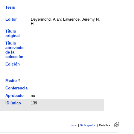
Tesis
Editor
Deyermond, Alan; Lawrence, Jeremy N.
H.
Título
original
Título
abreviado
de la
colección
Edición
Medio
Conferencia
Aprobado
no
ID único
139
Lista
|
Bibliografía
|
Detalles