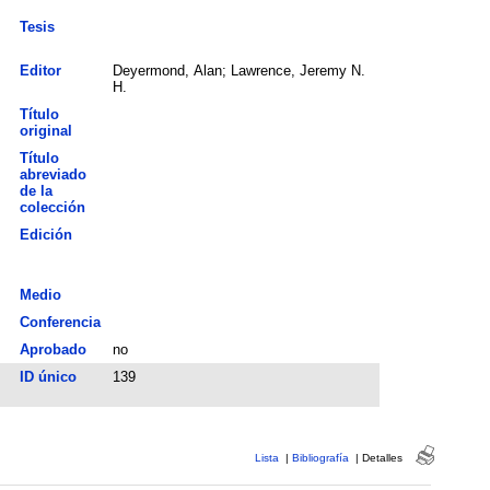
Tesis
Editor
Deyermond, Alan; Lawrence, Jeremy N.
H.
Título
original
Título
abreviado
de la
colección
Edición
Medio
Conferencia
Aprobado
no
ID único
139
Lista
|
Bibliografía
|
Detalles