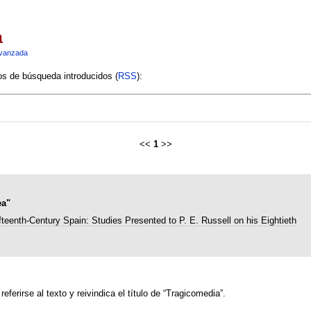
a
vanzada
ios de búsqueda introducidos (
RSS
):
<<
1
>>
ea"
fteenth-Century Spain: Studies Presented to P. E. Russell on his Eightieth
ferirse al texto y reivindica el título de “Tragicomedia”.