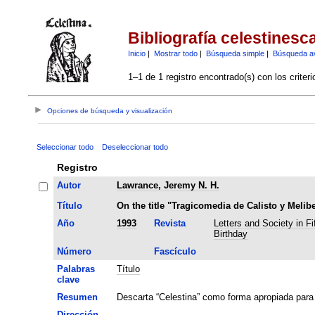
Bibliografía celestinesc
Inicio
|
Mostrar todo
|
Búsqueda simple
|
Búsqueda a
1–1 de 1 registro encontrado(s) con los criter
Opciones de búsqueda y visualización
Seleccionar todo
Deseleccionar todo
Registro
Autor
Lawrance, Jeremy N. H.
Título
On the title "Tragicomedia de Calisto y Melib
Año
1993
Revista
Letters and Society in Fi
Birthday
Número
Fascículo
Palabras
Título
clave
Resumen
Descarta “Celestina” como forma apropiada para re
Dirección