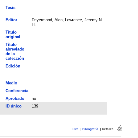
Tesis
Editor
Deyermond, Alan; Lawrence, Jeremy N.
H.
Título
original
Título
abreviado
de la
colección
Edición
Medio
Conferencia
Aprobado
no
ID único
139
Lista
|
Bibliografía
|
Detalles