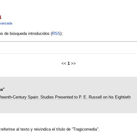
a
vanzada
ios de búsqueda introducidos (
RSS
):
<<
1
>>
ea"
fteenth-Century Spain: Studies Presented to P. E. Russell on his Eightieth
ferirse al texto y reivindica el título de “Tragicomedia”.