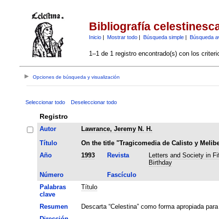
Bibliografía celestinesc
Inicio
|
Mostrar todo
|
Búsqueda simple
|
Búsqueda a
1–1 de 1 registro encontrado(s) con los criter
Opciones de búsqueda y visualización
Seleccionar todo
Deseleccionar todo
Registro
Autor
Lawrance, Jeremy N. H.
Título
On the title "Tragicomedia de Calisto y Melib
Año
1993
Revista
Letters and Society in Fi
Birthday
Número
Fascículo
Palabras
Título
clave
Resumen
Descarta “Celestina” como forma apropiada para re
Dirección